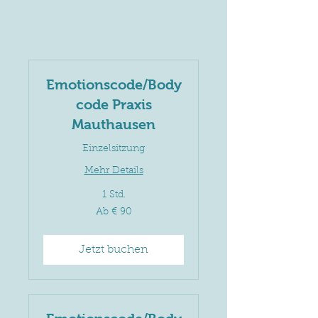
Emotionscode/Body
code Praxis
Mauthausen
Einzelsitzung
Mehr Details
1 Std.
Ab
Ab € 90
90
Euro
Jetzt buchen