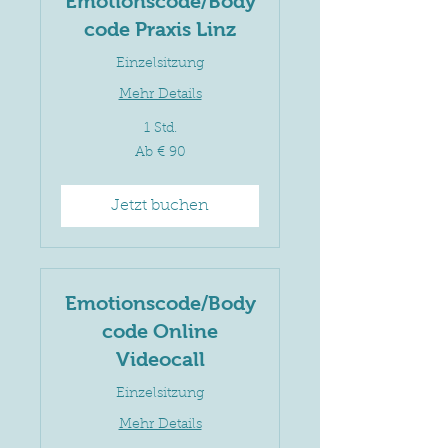
Emotionscode/Body
code Praxis Linz
Einzelsitzung
Mehr Details
1 Std.
Ab
Ab € 90
90
Euro
Jetzt buchen
Emotionscode/Body
code Online
Videocall
Einzelsitzung
Mehr Details