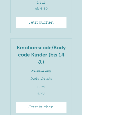
1 Std.
Ab
Ab € 90
90
Euro
Jetzt buchen
Emotionscode/Body
code Kinder (bis 14
J.)
Fernsitzung
Mehr Details
1 Std.
70
€ 70
Euro
Jetzt buchen